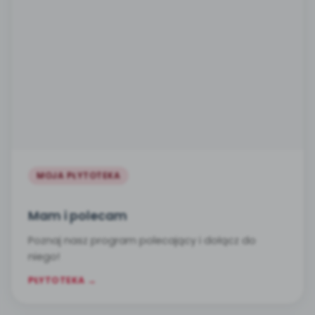
MOJA PŁYTOTEKA
Mam i polecam
Poznaj nasz program polecający i dołącz do
niego!
PŁYTOTEKA →