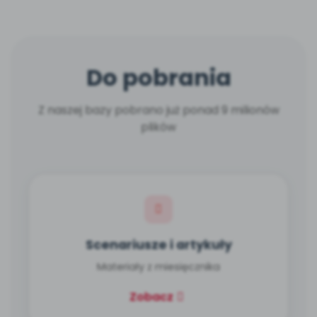
Do pobrania
Z naszej bazy pobrano już ponad 9 milionów
plików
Scenariusze i artykuły
Materiały z miesięcznika
Zobacz