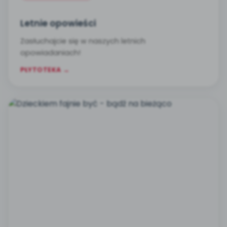
Letnie opowieści
Zasłuchajcie się w naszych letnich
opowiadaniach!
PŁYTOTEKA →