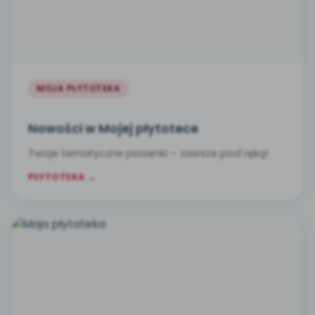
MOJA PŁYTOTEKA
Nowości w Mojej płytotece
Twoje tematyczne piosenki – zawsze pod ręką!
PŁYTOTEKA →