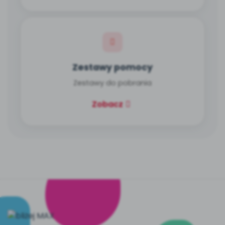
Zestawy pomocy
Zestawy do pobrania
Zobacz