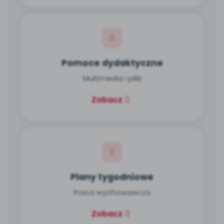
Pomoce dydaktyczne
Multimedia i pliki
Zobacz
Plany tygodniowe
Praca wychowawcza
Zobacz