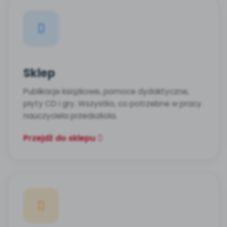
Sklep
Publikacje książkowe, pomoce dydaktyczne,
płyty CD i gry. Wszystko, co potrzebne w pracy
nauczyciela przedszkola.
Przejdź do sklepu