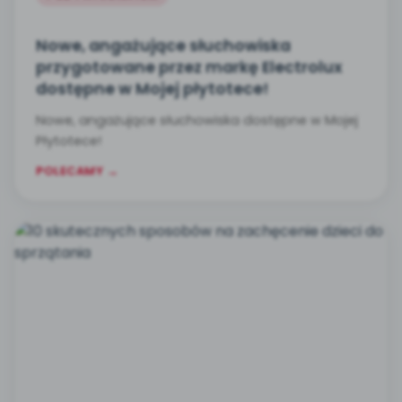
Nowe, angażujące słuchowiska
przygotowane przez markę Electrolux
dostępne w Mojej płytotece!
Nowe, angażujące słuchowiska dostępne w Mojej
Płytotece!
POLECAMY →