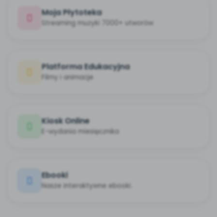
Moja Płytoteka
Streaming muzyki 7000+ utworów
Platforma Edukacyjna
Filmy i animacje
Kiosk Online
E-wydania miesięcznika
Ebooki
Nasze interaktywne ebooki.