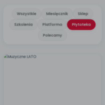
Wszystkie
Miesięcznik
Sklep
Szkolenia
Platforma
Płytoteka
Polecamy