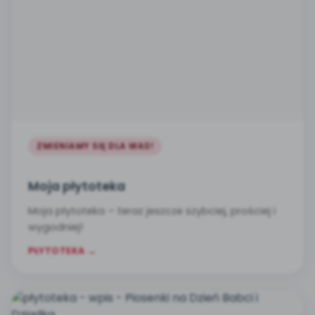
ZMIENIAMY SIĘ DLA WAS!
Moja płytoteka
Moja płytoteka – teraz jeszcze szybciej, prościej i
wygodniej!
PŁYTOTEKA →