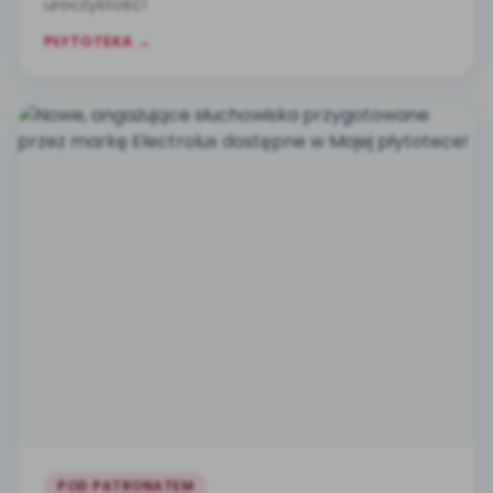
uroczystość!
PŁYTOTEKA →
POD PATRONATEM