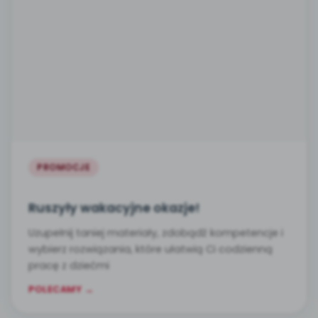
PROMOCJE
Ruszyły wakacyjne okazje!
Uzupełnij taniej materiały, zdobądź kompetencje i
wybierz rozwiązania, które ułatwią Ci codzienną
pracę z dziećmi
POLECAMY →