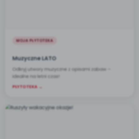
MOJA PŁYTOTEKA
Muzyczne LATO
Odkryj utwory muzyczne z opisami zabaw –
idealne na letni czas!
PŁYTOTEKA →