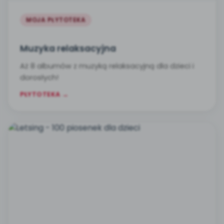
MOJA PŁYTOTEKA
Muzyka relaksacyjna
Aż 8 albumów z muzyką relaksacyjną dla dzieci i
dorosłych!
PŁYTOTEKA →