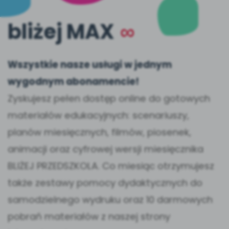
bliżej MAX
∞
Wszystkie nasze usługi w jednym
wygodnym abonamencie!
Zyskujesz pełen dostęp online do gotowych
materiałów edukacyjnych: scenariuszy,
planów miesięcznych, filmów, piosenek,
animacji oraz cyfrowej wersji miesięcznika
BLIŻEJ PRZEDSZKOLA. Co miesiąc otrzymujesz
także zestawy pomocy dydaktycznych do
samodzielnego wydruku oraz 10 darmowych
pobrań materiałów z naszej strony