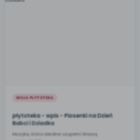
MOJA PŁYTOTEKA
płytoteka - wpis - Piosenki na Dzień
Babci i Dziadka
Muzyka, która idealne uzupełni Waszą