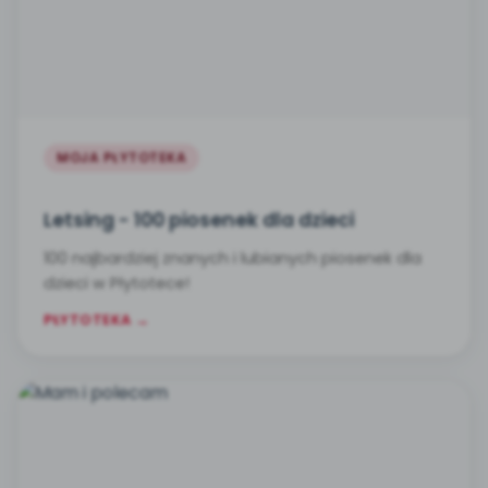
MOJA PŁYTOTEKA
Letsing - 100 piosenek dla dzieci
100 najbardziej znanych i lubianych piosenek dla
dzieci w Płytotece!
PŁYTOTEKA →