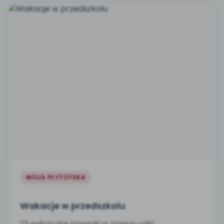
MOJA PŁYTOTEKA
Wakacje w przedszkolu
23 wakacyjne piosenki w zasięgu ręki!