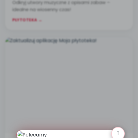
Odkryj utwory muzyczne z opisami zabaw –
idealne na wiosenny czas!
PŁYTOTEKA →